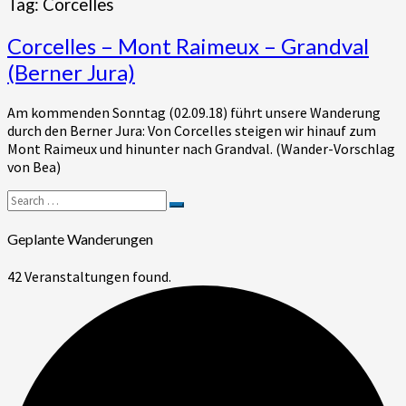
Tag:
Corcelles
Corcelles
Corcelles – Mont Raimeux – Grandval
–
(Berner Jura)
Mont
Raimeux
Am kommenden Sonntag (02.09.18) führt unsere Wanderung
–
durch den Berner Jura: Von Corcelles steigen wir hinauf zum
Grandval
Mont Raimeux und hinunter nach Grandval. (Wander-Vorschlag
(Berner
von Bea)
Jura)
Search
Search
for:
Geplante Wanderungen
42 Veranstaltungen found.