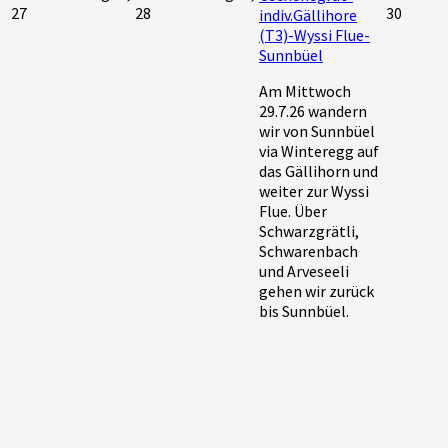
27
28
30
indiv.Gällihore
(T3)-Wyssi Flue-
Sunnbüel
Am Mittwoch
29.7.26 wandern
wir von Sunnbüel
via Winteregg auf
das Gällihorn und
weiter zur Wyssi
Flue. Über
Schwarzgrätli,
Schwarenbach
und Arveseeli
gehen wir zurück
bis Sunnbüel.