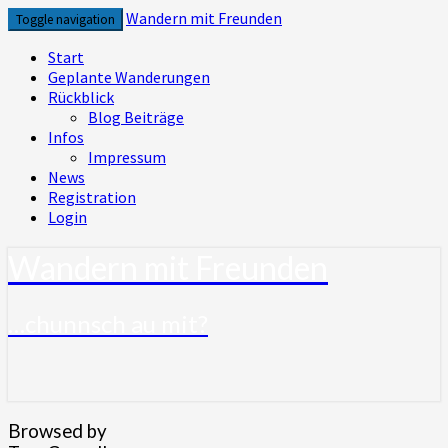
Skip
Wandern mit Freunden
Toggle navigation
to
content
Start
Geplante Wanderungen
Rückblick
Blog Beiträge
Infos
Impressum
News
Registration
Login
Wandern mit Freunden
…chunnsch au mit?
Browsed by