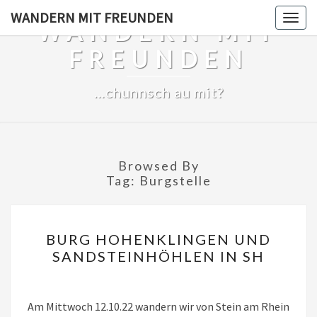
Skip
WANDERN MIT FREUNDEN
Togg
WANDERN MIT
to
navig
content
FREUNDEN
…chunnsch au mit?
Browsed By
Tag:
Burgstelle
BURG
BURG HOHENKLINGEN UND
HOHENKLINGEN
SANDSTEINHÖHLEN IN SH
UND
SANDSTEINHÖHLEN
IN
Am Mittwoch 12.10.22 wandern wir von Stein am Rhein