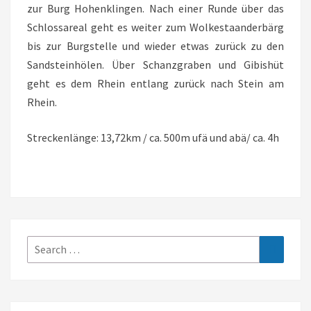
SH
zur Burg Hohenklingen. Nach einer Runde über das
Schlossareal geht es weiter zum Wolkestaanderbärg
bis zur Burgstelle und wieder etwas zurück zu den
Sandsteinhölen. Über Schanzgraben und Gibishüt
geht es dem Rhein entlang zurück nach Stein am
Rhein.
Streckenlänge: 13,72km / ca. 500m ufä und abä/ ca. 4h
Search
Search
for: