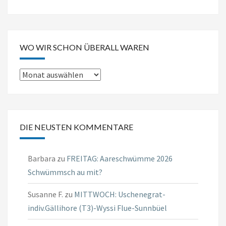
WO WIR SCHON ÜBERALL WAREN
Wo
wir
schon
überall
DIE NEUSTEN KOMMENTARE
waren
Barbara
zu
FREITAG: Aareschwümme 2026
Schwümmsch au mit?
Susanne F.
zu
MITTWOCH: Uschenegrat-
indiv.Gällihore (T3)-Wyssi Flue-Sunnbüel