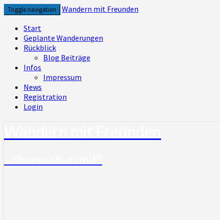
Skip
Wandern mit Freunden
Toggle navigation
to
content
Start
Geplante Wanderungen
Rückblick
Blog Beiträge
Infos
Impressum
News
Registration
Login
Wandern mit Freunden
…chunnsch au mit?