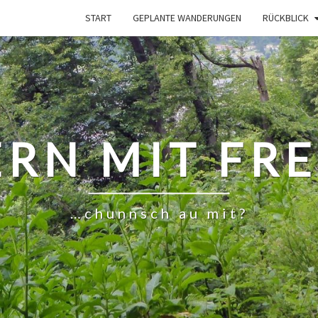
START
GEPLANTE WANDERUNGEN
RÜCKBLICK
RN MIT FR
…chunnsch au mit?