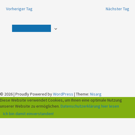
Vorheriger Tag
Nächster Tag
Kalender abonnieren
© 2026
|
Proudly Powered by
WordPress
|
Theme:
Nisarg
Diese Website verwendet Cookies, um Ihnen eine optimale Nutzung
unserer Website zu ermöglichen.
Datenschutzerklärung hier lesen
Ich bin damit einverstanden!