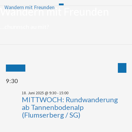
Wandern mit Freunden
Toggle
Wandern mit Freunden
Skip
navigation
to
content
…chunnsch au mit?
Veranstaltungen
Ver
Ansi
18.06.2025
Tag
Navi
Ans
Wählen
for
9:30
Sie
das
18.
Datum
18. Juni 2025 @ 9:30
-
15:00
aus.
MITTWOCH: Rundwanderung
Juni
ab Tannenbodenalp
2025
(Flumserberg / SG)